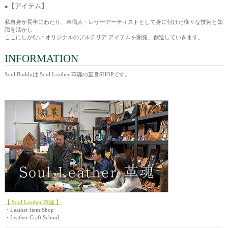
【アイテム】
●
私自身が長年にわたり、革職人・レザーアーティストとして身に付けた様々な技術と知
識を活かし
ここにしかない オリジナルのブルテリア アイテムを開発、創造していきます。
INFORMATION
Soul Buddyは Soul Leather 革魂の直営SHOPです。
【 Soul Leather 革魂 】
・Leather Item Shop
・Leather Craft School