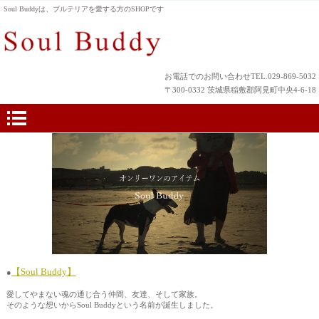
Soul Buddyは、ブルテリアを愛する方のSHOPです
お電話でのお問い合わせTEL.029-869-5032
〒300-0332 茨城県稲敷郡阿見町中央4-6-18
【Soul Buddy】
●
愛してやまない魂の通じ合う仲間、友達、そして家族。
そのような想いからSoul Buddyという名前が誕生しました。